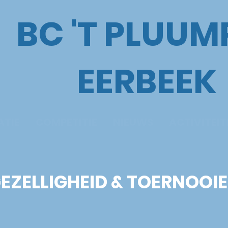
BC 'T PLUUM
EERBEEK
ATIE
COMPETITIE
NIEUWS
ACTIVITEI
EZELLIGHEID & TOERNOOI