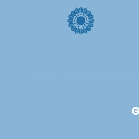
HOME
OVER ONS
ORGANIS
G