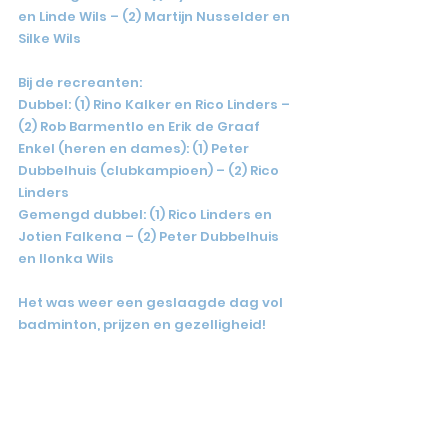
en Linde Wils – (2) Martijn Nusselder en 
Silke Wils
Bij de recreanten:
Dubbel: (1) Rino Kalker en Rico Linders – 
(2) Rob Barmentlo en Erik de Graaf
Enkel (heren en dames): (1) Peter 
Dubbelhuis (clubkampioen) – (2) Rico 
Linders
Gemengd dubbel: (1) Rico Linders en 
Jotien Falkena – (2) Peter Dubbelhuis 
en Ilonka Wils
Het was weer een geslaagde dag vol 
badminton, prijzen en gezelligheid!