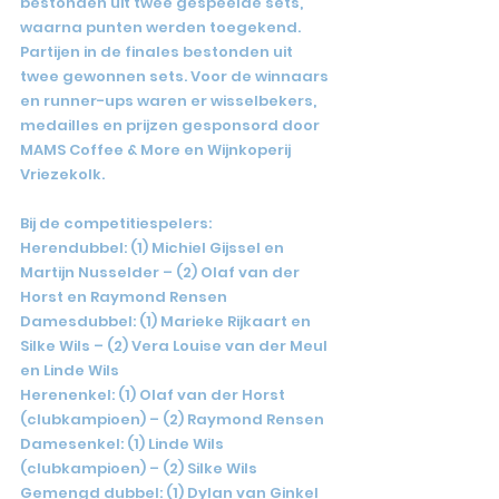
bestonden uit twee gespeelde sets, 
waarna punten werden toegekend. 
Partijen in de finales bestonden uit 
twee gewonnen sets. Voor de winnaars 
en runner-ups waren er wisselbekers, 
medailles en prijzen gesponsord door 
MAMS Coffee & More en Wijnkoperij 
Vriezekolk.
Bij de competitiespelers:
Herendubbel: (1) Michiel Gijssel en 
Martijn Nusselder – (2) Olaf van der 
Horst en Raymond Rensen
Damesdubbel: (1) Marieke Rijkaart en 
Silke Wils – (2) Vera Louise van der Meul 
en Linde Wils
Herenenkel: (1) Olaf van der Horst 
(clubkampioen) – (2) Raymond Rensen
Damesenkel: (1) Linde Wils 
(clubkampioen) – (2) Silke Wils
Gemengd dubbel: (1) Dylan van Ginkel 