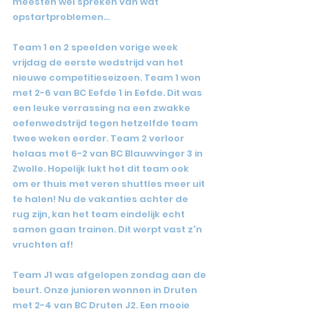
meesten wel spreken van wat 
opstartproblemen...
Team 1 en 2 speelden vorige week 
vrijdag de eerste wedstrijd van het 
nieuwe competitieseizoen. Team 1 won 
met 2-6 van BC Eefde 1 in Eefde. Dit was 
een leuke verrassing na een zwakke 
oefenwedstrijd tegen hetzelfde team 
twee weken eerder. Team 2 verloor 
helaas met 6-2 van BC Blauwvinger 3 in 
Zwolle. Hopelijk lukt het dit team ook 
om er thuis met veren shuttles meer uit 
te halen! Nu de vakanties achter de 
rug zijn, kan het team eindelijk echt 
samen gaan trainen. Dit werpt vast z'n 
vruchten af!
Team J1 was afgelopen zondag aan de 
beurt. Onze junioren wonnen in Druten 
met 2-4 van BC Druten J2. Een mooie 