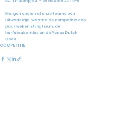
BC 't Pluumpje J1 - BV Houten J2 • 0-6
Morgen spelen al onze teams een 
uitwedstrijd, waarna de competitie een 
paar weken stilligt i.v.m. de 
herfstvakanties en de Yonex Dutch 
Open.
COMPETITIE