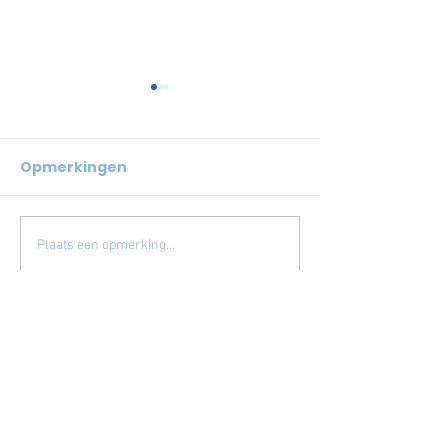
Opmerkingen
KAMPIOEN!
WEDSTRIJDUI
Plaats een opmerking...
VOLG ONS!