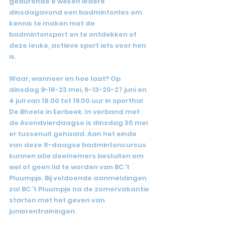
gedurende 8 weken iedere 
dinsdagavond een badmintonles om 
kennis te maken met de 
badmintonsport en te ontdekken of 
deze leuke, actieve sport iets voor hen 
is.
Waar, wanneer en hoe laat? Op 
dinsdag 9-16-23 mei, 6-13-20-27 juni en 
4 juli van 18.00 tot 19.00 uur in sporthal 
De Bhoele in Eerbeek. In verband met 
de Avondvierdaagse is dinsdag 30 mei 
er tussenuit gehaald. Aan het einde 
van deze 8-daagse badmintoncursus 
kunnen alle deelnemers besluiten om 
wel of geen lid te worden van BC ’t 
Pluumpje. Bij voldoende aanmeldingen 
zal BC ’t Pluumpje na de zomervakantie 
starten met het geven van 
juniorentrainingen.