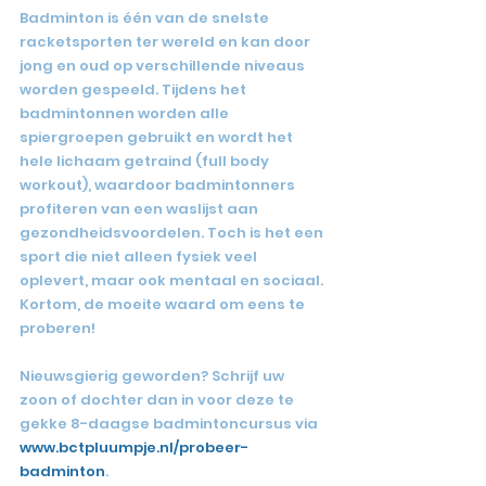
Badminton is één van de snelste 
racketsporten ter wereld en kan door 
jong en oud op verschillende niveaus 
worden gespeeld. Tijdens het 
badmintonnen worden alle 
spiergroepen gebruikt en wordt het 
hele lichaam getraind (full body 
workout), waardoor badmintonners 
profiteren van een waslijst aan 
gezondheidsvoordelen. Toch is het een 
sport die niet alleen fysiek veel 
oplevert, maar ook mentaal en sociaal. 
Kortom, de moeite waard om eens te 
proberen!
Nieuwsgierig geworden? Schrijf uw 
zoon of dochter dan in voor deze te 
gekke 8-daagse badmintoncursus via 
www.bctpluumpje.nl/probeer-
badminton
.