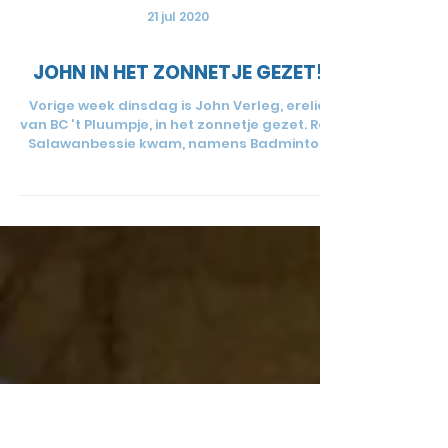
21 jul 2020
JOHN IN HET ZONNETJE GEZET!
Vorige week dinsdag is John Verleg, erelid
van BC 't Pluumpje, in het zonnetje gezet. Rob
Salawanbessie kwam, namens Badminton
Nederland,...