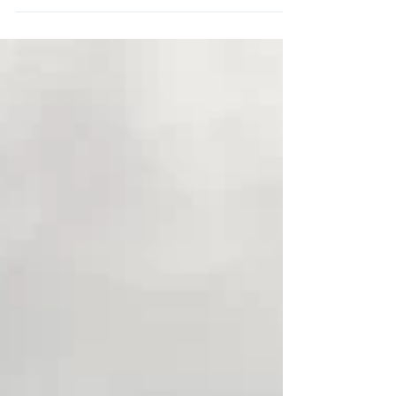
BC 't Pluumpje de club met het verkopen
van...