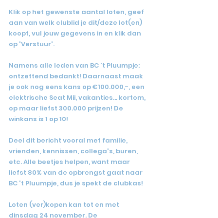
Klik op het gewenste aantal loten, geef 
aan van welk clublid je dit/deze lot(en) 
koopt, vul jouw gegevens in en klik dan 
op 'Verstuur'.
Namens alle leden van BC 't Pluumpje: 
ontzettend bedankt! Daarnaast maak 
je ook nog eens kans op €100.000,-, een 
elektrische Seat Mii, vakanties... kortom, 
op maar liefst 300.000 prijzen! De 
winkans is 1 op 10!
Deel dit bericht vooral met familie, 
vrienden, kennissen, collega's, buren, 
etc. Alle beetjes helpen, want maar 
liefst 80% van de opbrengst gaat naar 
BC 't Pluumpje, dus je spekt de clubkas!
Loten (ver)kopen kan tot en met 
dinsdag 24 november. De 