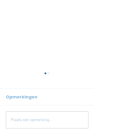
Opmerkingen
NIEUWE SPON
BEDANKT MARTIE!
Plaats een opmerking...