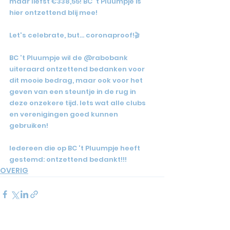
maar liefst €338,55! BC 't Pluumpje is 
hier ontzettend blij mee!
Let's celebrate, but... coronaproof!🎬
BC 't Pluumpje wil de @rabobank 
uiteraard ontzettend bedanken voor 
dit mooie bedrag, maar ook voor het 
geven van een steuntje in de rug in 
deze onzekere tijd. Iets wat alle clubs 
en verenigingen goed kunnen 
gebruiken!
Iedereen die op BC 't Pluumpje heeft 
gestemd: ontzettend bedankt!!!
OVERIG